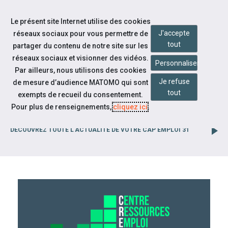
Accéder à notre page Facebook
Accéder à notre page Linkedin
Aller à la navigation
Le présent site Internet utilise des cookies
Aller au contenu
J'accepte
réseaux sociaux pour vous permettre de
tout
partager du contenu de notre site sur les
réseaux sociaux et visionner des vidéos.
Personnaliser
Par ailleurs, nous utilisons des cookies
Je refuse
de mesure d’audience MATOMO qui sont
tout
exempts de recueil du consentement.
Pour plus de renseignements,
cliquez ici
.
TEST
DÉCOUVREZ TOUTE L'ACTUALITÉ DE VOTRE CAP EMPLOI 31
ceci est un test
CAP EMPLOI 31
À la une