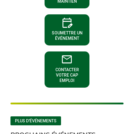
MAINTIEN
edit_calendar
(NOUVELLE FENÊTRE)
SOUMETTRE UN
ÉVÉNEMENT
email
CONTACTER
(NOUVELLE FENÊTRE)
VOTRE CAP
EMPLOI
PLUS D'ÉVÉNEMENTS