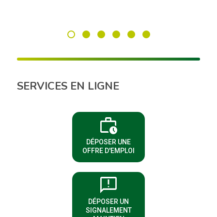
SERVICES EN LIGNE
work_history
(NOUVELLE FENÊTRE)
DÉPOSER UNE
OFFRE D'EMPLOI
sms_failed
DÉPOSER UN
(NOUVELLE FENÊTRE)
SIGNALEMENT