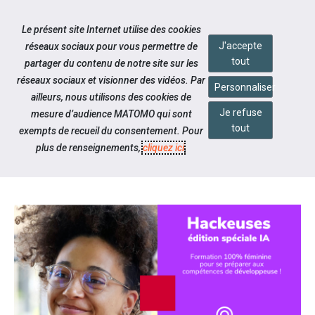
Accéder à notre page Facebook
Accéder à notre page Linkedin
Aller à la navigation
Le présent site Internet utilise des cookies
Aller au contenu
J'accepte
réseaux sociaux pour vous permettre de
tout
partager du contenu de notre site sur les
réseaux sociaux et visionner des vidéos. Par
Personnaliser
ailleurs, nous utilisons des cookies de
Je refuse
mesure d’audience MATOMO qui sont
Notre actualité
tout
exempts de recueil du consentement. Pour
HACKEUSES ÉDITION SPÉCIALE
plus de renseignements,
cliquez ici
.
IA (INTELLIGENCE ARTIFICIELLE)