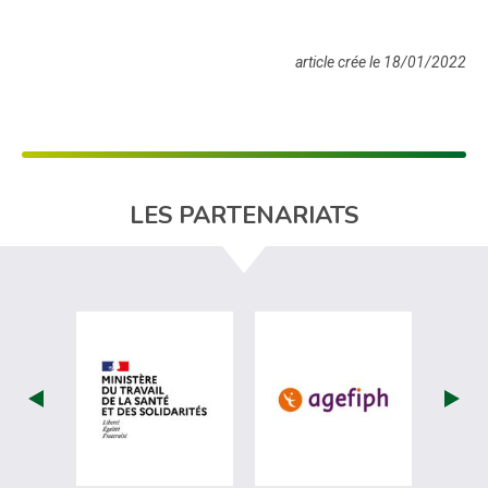
article crée le 18/01/2022
LES PARTENARIATS
visiter les site de Ministère du travail (nou
visiter les sit