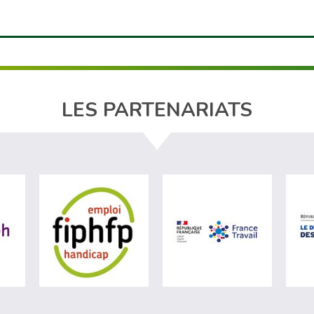
LES PARTENARIATS
ère du travail (nouvelle fenêtre)
visiter les site de Agefiph (nouvelle fenêtre)
visiter les site de Fiphfp (nouvelle fenêt
visiter les 