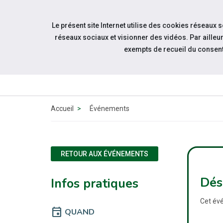
Accéder à notre page Facebook
Accéder à notre page Linkedin
Aller à la navigation
Le présent site Internet utilise des cookies réseaux 
Aller au contenu
réseaux sociaux et visionner des vidéos. Par aill
exempts de recueil du consen
QUI
SOMMES-
NOUS ?
Accueil
Événements
RETOUR AUX ÉVÉNEMENTS
Dés
Infos pratiques
Cet évé
event
QUAND