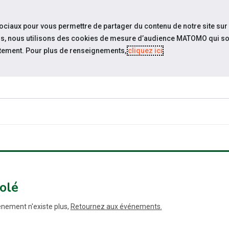
travel_explore
settings_accessibility
Sites du réseau
Acc
sociaux pour vous permettre de partager du contenu de notre site sur
eurs, nous utilisons des cookies de mesure d’audience MATOMO qui so
tement. Pour plus de renseignements,
cliquez ici
.
ESPACE
ESPACE
LE CREHI
REPLAY
CANDIDAT
EMPLOYEUR
olé
nement n'existe plus,
Retournez aux événements.