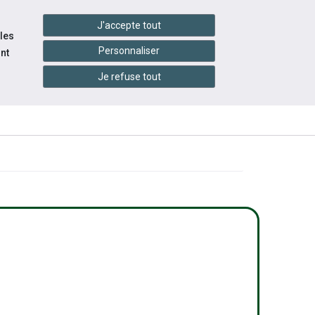
handshake
essibilité
Services en ligne
J'accepte tout
 les
Personnaliser
nt
Je refuse tout
INFORMATION
ACTUALITÉS
ÉVÉNEMENTS
PRATIQUES