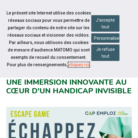
Accéder à notre page Facebook
Accéder à notre page Linkedin
Aller à la navigation
Le présent site Internet utilise des cookies
Aller au contenu
J'accepte
réseaux sociaux pour vous permettre de
tout
partager du contenu de notre site sur les
réseaux sociaux et visionner des vidéos.
Personnaliser
Par ailleurs, nous utilisons des cookies
Je refuse
de mesure d’audience MATOMO qui sont
Notre actualité
tout
exempts de recueil du consentement.
RETOUR SUR L’ESCAPE GAME «
Pour plus de renseignements,
cliquez ici
.
ÉCHAPPEZ AU DIAGNOSTIC ! » :
UNE IMMERSION INNOVANTE AU
CŒUR D'UN HANDICAP INVISIBLE