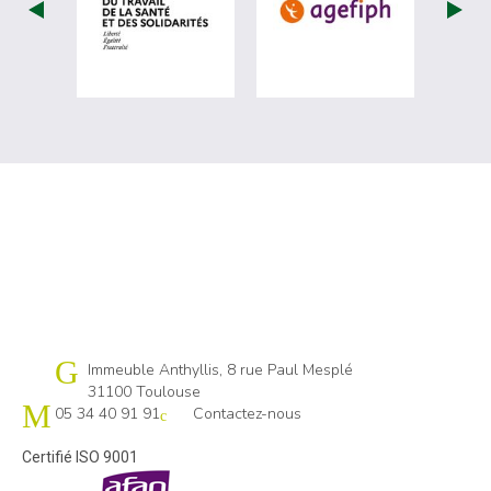
visiter les site de Ministère du travail (
visiter les si
Cap emploi 31
Immeuble Anthyllis, 8 rue Paul Mesplé
31100 Toulouse
05 34 40 91 91
Contactez-nous
Certifié ISO 9001