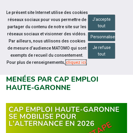
Accéder à notre page Facebook
Accéder à notre page Linkedin
Aller à la navigation
Le présent site Internet utilise des cookies
Aller au contenu
J'accepte
réseaux sociaux pour vous permettre de
tout
partager du contenu de notre site sur les
réseaux sociaux et visionner des vidéos.
Personnaliser
Par ailleurs, nous utilisons des cookies
Je refuse
de mesure d’audience MATOMO qui sont
Notre actualité
tout
exempts de recueil du consentement.
ALTERNANCE ET HANDICAP : UN
Pour plus de renseignements,
cliquez ici
.
POINT D’ÉTAPE SUR LES ACTIONS
MENÉES PAR CAP EMPLOI
HAUTE-GARONNE